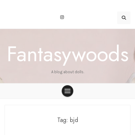
Skip
to
content
Fantasywoods
A blog about dolls.
Tag:
bjd