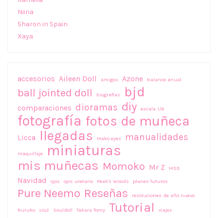
Niina
Sharon in Spain
Xaya
accesorios
Aileen Doll
Azone
amigos
balance anual
bjd
ball jointed doll
biografías
diy
dioramas
comparaciones
escala 1/6
fotografía
fotos de muñeca
llegadas
manualidades
Licca
Mako eyes
miniaturas
maquillaje
mis muñecas
Momoko
Mr Z
MSD
Navidad
ojos
ojos uretano
Peak's Woods
planes futuros
Pure Neemo
Reseñas
resoluciones de año nuevo
Tutorial
Ruruko
sio2
Souldoll
Takara Tomy
viajes