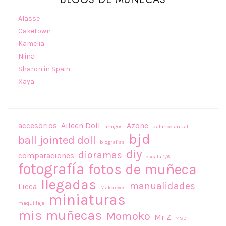
Alasse
Caketown
Kamelia
Niina
Sharon in Spain
Xaya
accesorios
Aileen Doll
Azone
amigos
balance anual
bjd
ball jointed doll
biografías
diy
dioramas
comparaciones
escala 1/6
fotografía
fotos de muñeca
llegadas
manualidades
Licca
Mako eyes
miniaturas
maquillaje
mis muñecas
Momoko
Mr Z
MSD