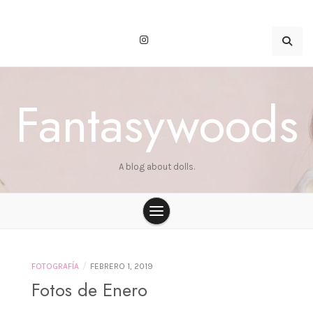
Skip
to
content
Fantasywoods
A blog about dolls.
/
FOTOGRAFÍA
FEBRERO 1, 2019
Fotos de Enero