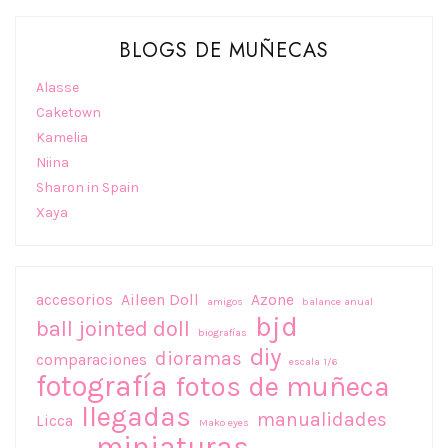
BLOGS DE MUÑECAS
Alasse
Caketown
Kamelia
Niina
Sharon in Spain
Xaya
accesorios
Aileen Doll
Azone
amigos
balance anual
bjd
ball jointed doll
biografías
diy
dioramas
comparaciones
escala 1/6
fotografía
fotos de muñeca
llegadas
manualidades
Licca
Mako eyes
miniaturas