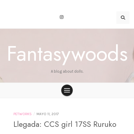
Skip
to
content
Fantasywoods
A blog about dolls.
/
PETWORKS
MAYO 11, 2017
Llegada: CCS girl 17SS Ruruko