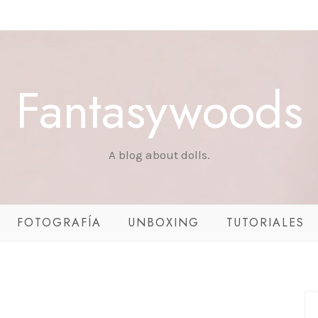
Fantasywoods
A blog about dolls.
FOTOGRAFÍA
UNBOXING
TUTORIALES
E Y
Y
L &