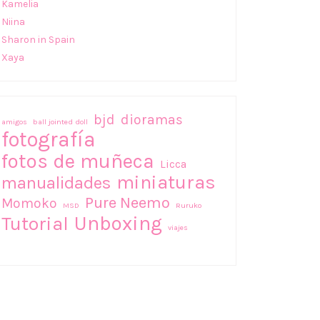
Kamelia
Niina
Sharon in Spain
Xaya
bjd
dioramas
amigos
ball jointed doll
fotografía
fotos de muñeca
Licca
miniaturas
manualidades
Pure Neemo
Momoko
MSD
Ruruko
Unboxing
Tutorial
viajes