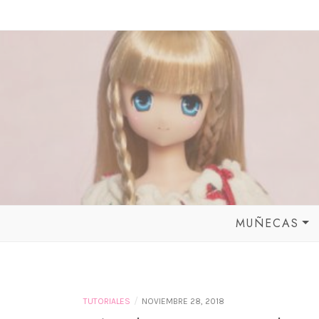
Skip
to
content
MUÑECAS
LICCA CASTL
TAKARA TOM
MOMOKO DOL
/
TUTORIALES
NOVIEMBRE 28, 2018
FRIENDS