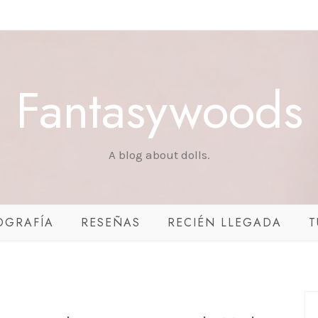
Fantasywoods
A blog about dolls.
OGRAFÍA
RESEÑAS
RECIÉN LLEGADA
T