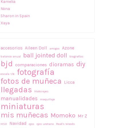
Kamelia
Niina
Sharon in Spain
Xaya
accesorios
Aileen Doll
Azone
amigos
ball jointed doll
balance anual
biografías
bjd
diy
dioramas
comparaciones
fotografía
escala 1/6
fotos de muñeca
Licca
llegadas
Mako eyes
manualidades
maquillaje
miniaturas
mis muñecas
Momoko
Mr Z
Navidad
MSD
ojos
ojos uretano
Peak's Woods