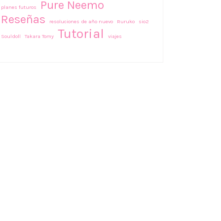
Pure Neemo
planes futuros
Reseñas
resoluciones de año nuevo
Ruruko
sio2
Tutorial
Souldoll
Takara Tomy
viajes