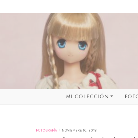
Skip
to
content
MI COLECCIÓN
FOT
BALL JOINTED DOLL
PETWORKS
/
FOTOGRAFÍA
NOVIEMBRE 16, 2018
PURE NEEMO